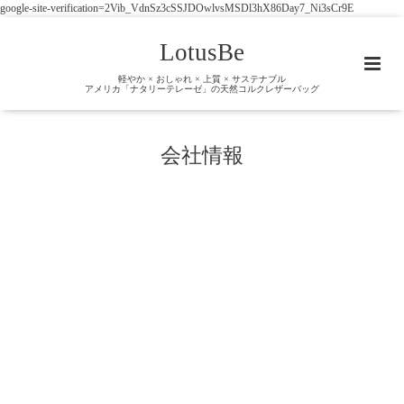
google-site-verification=2Vib_VdnSz3cSSJDOwlvsMSDl3hX86Day7_Ni3sCr9E
LotusBe
軽やか × おしゃれ × 上質 × サステナブル
アメリカ「ナタリーテレーゼ」の天然コルクレザーバッグ
会社情報