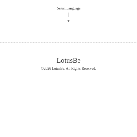
Select Language
▼
LotusBe
©2026
LotusBe
. All Rights Reserved.