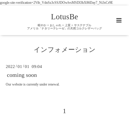
google-site-verification=2Vib_VdnSz3cSSJDOwlvsMSDl3hX86Day7_Ni3sCr9E
LotusBe
軽やか × おしゃれ × 上質 × サステナブル
アメリカ「ナタリーテレーゼ」の天然コルクレザーバッグ
インフォメーション
2022
/
01
/
01 09:04
coming soon
Our website is currently under renewal.
1