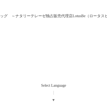
グ ～ナタリーテレーゼ独占販売代理店LotusBe（ロータスビ
Select Language
▼