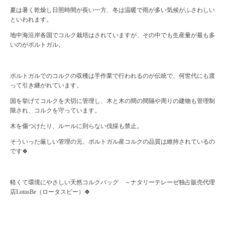
夏は暑く乾燥し日照時間が長い一方、冬は温暖で雨が多い気候がふさわしい
といわれます。
地中海沿岸各国でコルク栽培はされていますが、その中でも生産量が最も多
いのがポルトガル。
ポルトガルでのコルクの収穫は手作業で行われるのが伝統で、何世代にも渡
って引き継がれています。
国を挙げてコルクを大切に管理し、木と木の間の間隔や周りの建物も管理制
限され、コルクを守っています。
木を傷つけたり、ルールに則らない伐採も禁止。
そういった厳しい管理の元、ポルトガル産コルクの品質は維持されているの
です🍀
軽くて環境にやさしい天然コルクバッグ ～ナタリーテレーゼ独占販売代理
店LotusBe（ロータスビー）🍀