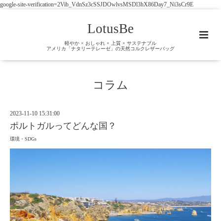
google-site-verification=2Vib_VdnSz3cSSJDOwlvsMSDl3hX86Day7_Ni3sCr9E
LotusBe
軽やか × おしゃれ × 上質 × サステナブル
アメリカ「ナタリーテレーゼ」の天然コルクレザーバッグ
コラム
2023-11-10 15:31:00
ポルトガルってどんな国？
環境・SDGs