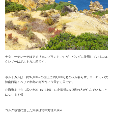
ナタリーテレーゼはアメリカのブランドですが、バッグに使用しているコル
クレザーはポルトガル産です。
ポルトガルは、約92,000㎢の国土に約1,000万超の人が暮らす、ヨーロッパ大
陸南西端イベリア半島の南西部に位置する国です。
北海道より少し広い土地（約1.1倍）に北海道の約2倍の人が住んでいること
になります😀
コルク栽培に適した気候は地中海性気候☀️