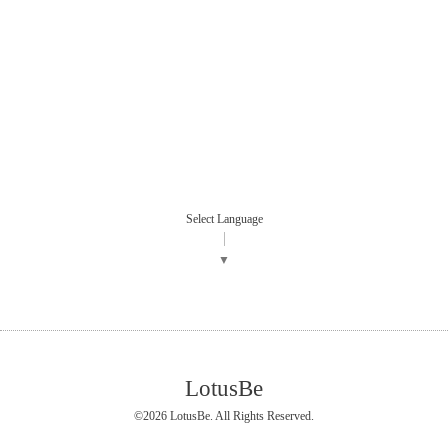
Select Language
▼
LotusBe
©2026
LotusBe
. All Rights Reserved.